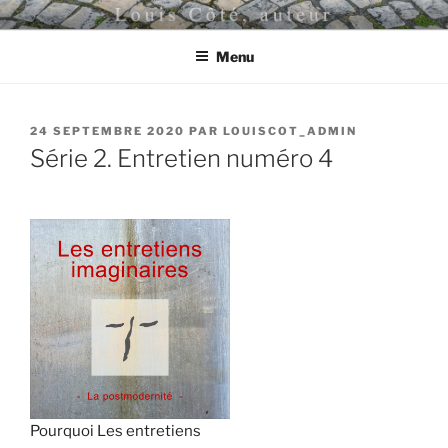
Aller
LOUIS CÔTÉ, AUTEUR
au
Menu
contenu
principal
PUBLIÉ
24 SEPTEMBRE 2020
PAR
LOUISCOT_ADMIN
LE
Série 2. Entretien numéro 4
Pourquoi Les entretiens