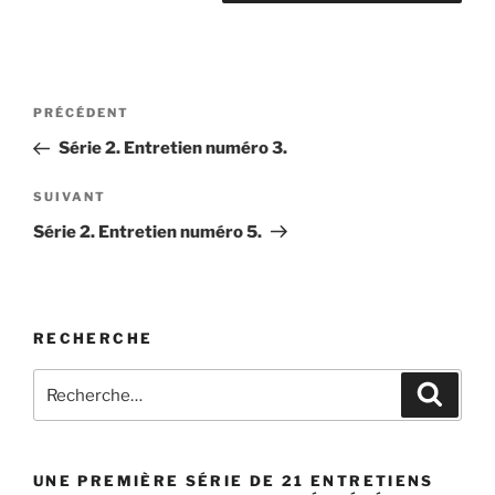
Navigation
Article
PRÉCÉDENT
de
précédent
Série 2. Entretien numéro 3.
l’article
Article
SUIVANT
suivant
Série 2. Entretien numéro 5.
RECHERCHE
Recherche
Recher
pour
:
UNE PREMIÈRE SÉRIE DE 21 ENTRETIENS