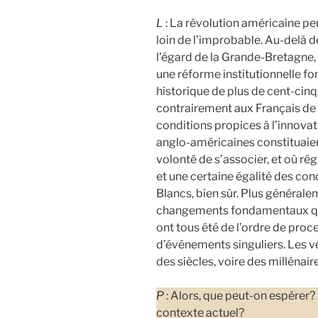
L
: La révolution américaine pe
loin de l’improbable. Au-delà d
l’égard de la Grande-Bretagne, 
une réforme institutionnelle fo
historique de plus de cent-cin
contrairement aux Français de 
conditions propices à l’innova
anglo-américaines constituaien
volonté de s’associer, et où r
et une certaine égalité des cond
Blancs, bien sûr. Plus générale
changements fondamentaux qu’o
ont tous été de l’ordre de proc
d’événements singuliers. Les vé
des siècles, voire des millénai
P
: Alors, que peut-on espérer?
contexte actuel?