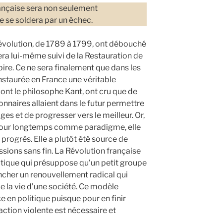
rançaise sera non seulement
e se soldera par un échec.
 révolution, de 1789 à 1799, ont débouché
era lui-même suivi de la Restauration de
re. Ce ne sera finalement que dans les
staurée en France une véritable
dont le philosophe Kant, ont cru que de
nnaires allaient dans le futur permettre
ges et de progresser vers le meilleur. Or,
e pour longtemps comme paradigme, elle
 progrès. Elle a plutôt été source de
ssions sans fin. La Révolution française
itique qui présuppose qu’un petit groupe
ncher un renouvellement radical qui
e la vie d’une société. Ce modèle
 en politique puisque pour en finir
action violente est nécessaire et