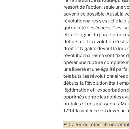
l’affirmation de la toute-puissan
ressort de l’action, seule une v
advenir ce possible. Aussi, la
révolutionnaires s’est-elle le
qui ont été des échecs. C’est s
été à l’origine du paradigme r
débuts, cette révolution s’est ra
droit et l’égalité devant la loi 
révolutionnaires se sont fixés 
opérer une rupture complète et 
une liberté et une égalité parfa
tels buts, les révolutionnaires o
débuts, la Révolution était emp
légitimation et l’exacerbation
opprimés contre les nobles ava
brutales et des massacres. Mais
1794, la violence est devenue
P
: La terreur était-elle inévitab