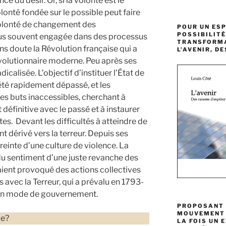
ce du désir. Or, si la volonté est le
olonté fondée sur le possible peut faire
 volonté de changement des
POUR UN ESP
POSSIBILITÉ
 plus souvent engagée dans des processus
TRANSFORMA
ans doute la Révolution française qui a
L’AVENIR, D
évolutionnaire moderne. Peu après ses
dicalisée. L’objectif d’instituer l’État de
a été rapidement dépassé, et les
des buts inaccessibles, cherchant à
définitive avec le passé et à instaurer
ites. Devant les difficultés à atteindre de
nt dérivé vers la terreur. Depuis ses
reinte d’une culture de violence. La
 du sentiment d’une juste revanche des
ient provoqué des actions collectives
 avec la Terreur, qui a prévalu en 1793-
 un mode de gouvernement.
PROPOSANT 
MOUVEMENT H
le?
LA FOIS UN 