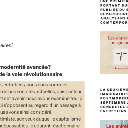
UNE PREMIÈR
PORTANT SU
PUBLIÉE DU 
REPARCOURE
ANALYSANT 
COMTEMPOR
naires?
a modernité avancée?
 de la voie révolutionnaire
nos entretiens, nous nous sommes
LA DEUXIÈME
 de nos sociétés actuelles, puis sur leur
IMAGINAIRE
nt cet avenir, nous avons examiné tour à
POSTMODERNI
SEPTEMBRE 
qui s’opposent au regard d’un passage à
CONSULTEZ L
ENTRETIENS 
us avons ainsi considéré
timiste, aux yeux duquel le capitalisme
indépassables, le courant réactionnaire