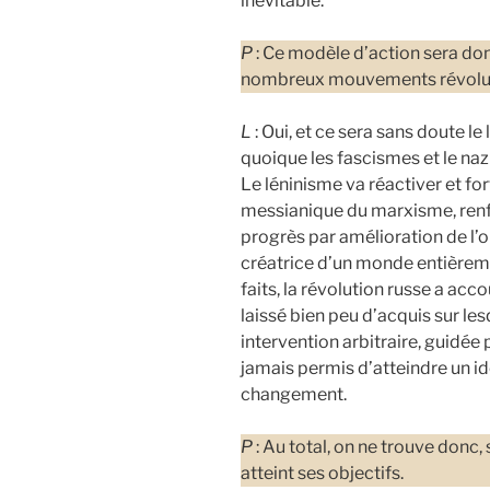
inévitable.
P
: Ce modèle d’action sera do
nombreux mouvements révolut
L
: Oui, et ce sera sans doute le
quoique les fascismes et le naz
Le léninisme va réactiver et for
messianique du marxisme, renfor
progrès par amélioration de l’o
créatrice d’un monde entièrem
faits, la révolution russe a ac
laissé bien peu d’acquis sur les
intervention arbitraire, guidée 
jamais permis d’atteindre un id
changement.
P
: Au total, on ne trouve donc,
atteint ses objectifs.