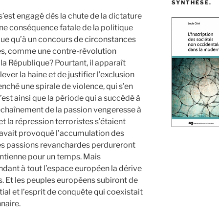
SYNTHÈSE.
s’est engagé dès la chute de la dictature
 une conséquence fatale de la politique
 due qu’à un concours de circonstances
les, comme une contre-révolution
a République? Pourtant, il apparaît
ever la haine et de justifier l’exclusion
nché une spirale de violence, qui s’en
C’est ainsi que la période qui a succédé à
déchaînement de la passion vengeresse à
et la répression terroristes s’étaient
r avait provoqué l’accumulation des
Les passions revanchardes perdureront
ontienne pour un temps. Mais
ndant à tout l’espace européen la dérive
s. Et les peuples européens subiront de
ial et l’esprit de conquête qui coexistait
naire.