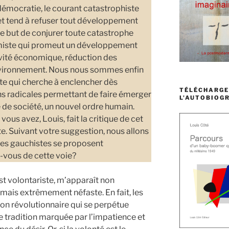
démocratie, le courant catastrophiste
et tend à refuser tout développement
le but de conjurer toute catastrophe
ormiste qui promeut un développement
ivité économique, réduction des
environnement. Nous nous sommes enfin
te qui cherche à enclencher dès
TÉLÉCHARGE
s radicales permettant de faire émerger
L’AUTOBIOGR
e société, un nouvel ordre humain.
vous avez, Louis, fait la critique de cet
te. Suivant votre suggestion, nous allons
 les gauchistes se proposent
-vous de cette voie?
 est volontariste, m’apparaît non
e, mais extrêmement néfaste. En fait, les
ion révolutionnaire qui se perpétue
e tradition marquée par l’impatience et