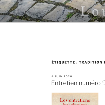
Aller
au
LOUIS CÔT
contenu
principal
ÉTIQUETTE :
TRADITION 
PUBLIÉ
4 JUIN 2020
LE
Entretien numéro 