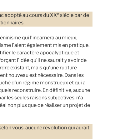
e
nc adopté au cours du XX
siècle par de
ionnaires.
 léninisme qui l’incarnera au mieux,
isme l’aient également mis en pratique.
tifier le caractère apocalyptique et
çant l’idée qu’il ne saurait y avoir de
rdre existant, mais qu’une rupture
ent nouveau est nécessaire. Dans les
couché d’un régime monstrueux et qui a
quels reconstruire. En définitive, aucune
par les seules raisons subjectives, n’a
éal non plus que de réaliser un projet de
 selon vous, aucune révolution qui aurait