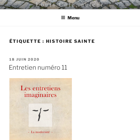
Aller
LOUIS CÔTÉ, AUTEUR
au
Menu
contenu
principal
ÉTIQUETTE :
HISTOIRE SAINTE
PUBLIÉ
18 JUIN 2020
LE
Entretien numéro 11