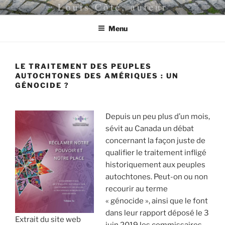
Aller
LOUIS CÔTÉ, AUTEUR
au
Menu
contenu
principal
LE TRAITEMENT DES PEUPLES
AUTOCHTONES DES AMÉRIQUES : UN
GÉNOCIDE ?
Depuis un peu plus d’un mois,
sévit au Canada un débat
concernant la façon juste de
qualifier le traitement infligé
historiquement aux peuples
autochtones. Peut-on ou non
recourir au terme
« génocide », ainsi que le font
dans leur rapport déposé le 3
Extrait du site web
juin 2019 les commissaires